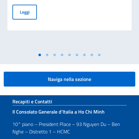
Cessazione della validità della carta d’identità cartacea per 
Leggi
Naviga nella sezione
Sezione footer
Recapiti e Contatti
Il Consolato Generale d’Italia a Ho Chi Minh
10° piano – President Place – 93 Nguyen Du – Ben
Nghe – Distretto 1 – HCMC