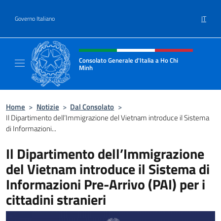
Salta al contenuto
IT
Governo Italiano
Intestazione sito, social e menù
Consolato Generale d'Italia a Ho Chi
Minh
Sito Ufficiale del Consolato Generale d'Ital
Home
>
Notizie
>
Dal Consolato
>
Il Dipartimento dell’Immigrazione del Vietnam introduce il Sistema
di Informazioni...
Il Dipartimento dell’Immigrazione
del Vietnam introduce il Sistema di
Informazioni Pre-Arrivo (PAI) per i
cittadini stranieri