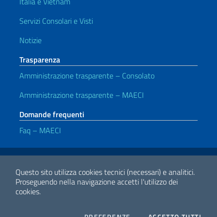
Italia e Vietnam
Servizi Consolari e Visti
Notizie
Trasparenza
Amministrazione trasparente – Consolato
Amministrazione trasparente – MAECI
Domande frequenti
Faq – MAECI
Link Utili
Note legali
Privacy e cookie policy
Dichiarazione di accessibilità
Questo sito utilizza cookies tecnici (necessari) e analitici.
Proseguendo nella navigazione accetti l'utilizzo dei
cookies.
2026 Copyright Ministero degli Affari Esteri e della Cooperazione
Internazionale
COOKIES
I CO
PREFERENZE
ACCETTO TUTTI