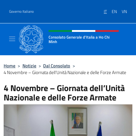
Salta al contenuto
IT
EN
VN
Governo Italiano
Intestazione sito, social e menù
Consolato Generale d'Italia a Ho Chi
Minh
Sito Ufficiale del Consolato Generale d'Ital
Home
>
Notizie
>
Dal Consolato
>
4 Novembre – Giornata dell’Unità Nazionale e delle Forze Armate
4 Novembre – Giornata dell’Unità
Nazionale e delle Forze Armate