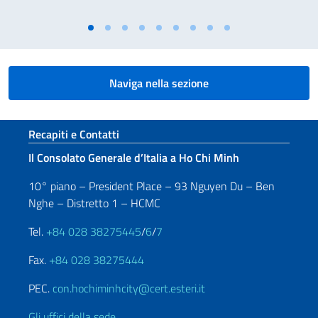
Naviga nella sezione
Sezione footer
Recapiti e Contatti
Il Consolato Generale d’Italia a Ho Chi Minh
10° piano – President Place – 93 Nguyen Du – Ben
Nghe – Distretto 1 – HCMC
Tel.
+84 028 38275445
/
6
/
7
Fax.
+84 028 38275444
PEC.
con.hochiminhcity@cert.esteri.it
Gli uffici della sede