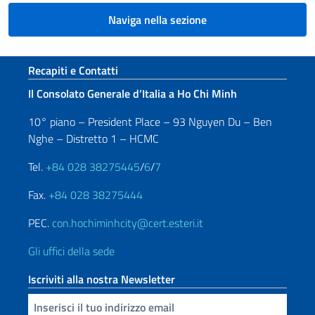
Naviga nella sezione
Sezione footer
Recapiti e Contatti
Il Consolato Generale d’Italia a Ho Chi Minh
10° piano – President Place – 93 Nguyen Du – Ben
Nghe – Distretto 1 – HCMC
Tel.
+84 028 38275445
/
6
/
7
Fax.
+84 028 38275444
PEC.
con.hochiminhcity@cert.esteri.it
Gli uffici della sede
Iscriviti alla nostra Newsletter
Inserisci la tua email