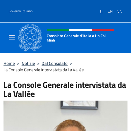
Salta al contenuto
IT
EN
VN
Governo Italiano
Intestazione sito, social e menù
Consolato Generale d'Italia a Ho Chi
Minh
Sito Ufficiale del Consolato Generale d'Ital
Home
>
Notizie
>
Dal Consolato
>
La Console Generale intervistata da La Vallée
La Console Generale intervistata da
La Vallée