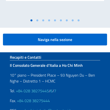
Naviga nella sezione
Sezione footer
Recapiti e Contatti
Il Consolato Generale d’Italia a Ho Chi Minh
10° piano – President Place – 93 Nguyen Du – Ben
Nghe – Distretto 1 – HCMC
Tel.
+84 028 38275445
/
6
/
7
Fax.
+84 028 38275444