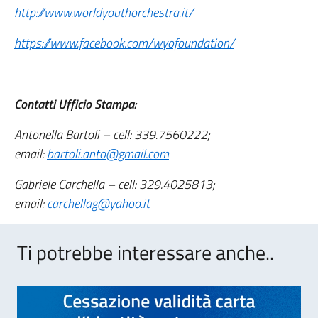
http://www.worldyouthorchestra.it/
https://www.facebook.com/wyofoundation/
Contatti Ufficio Stampa:
Antonella Bartoli – cell: 339.7560222;
email:
bartoli.anto@gmail.com
Gabriele Carchella – cell: 329.4025813;
email:
carchellag@yahoo.it
Ti potrebbe interessare anche..