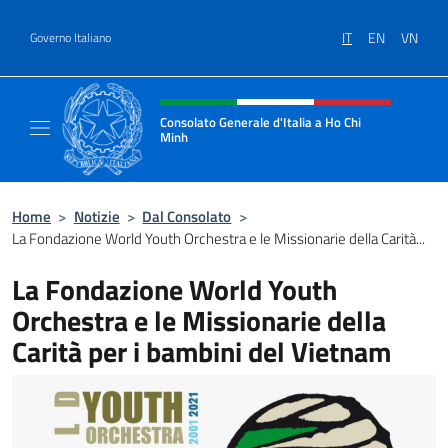
Salta al contenuto
IT
EN
VN
Governo Italiano
Intestazione sito, social e menù
Consolato Generale d'Italia a Ho Chi
Minh
Sito Ufficiale del Consolato Generale d'Ital
Home
>
Notizie
>
Dal Consolato
>
La Fondazione World Youth Orchestra e le Missionarie della Carità...
La Fondazione World Youth
Orchestra e le Missionarie della
Carità per i bambini del Vietnam