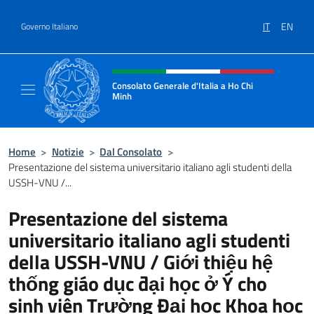
Salta al contenuto
IT
EN
Governo Italiano
Intestazione sito, social e menù
Consolato Generale d'Italia a Ho Chi
Minh
Sito Ufficiale del Consolato Generale d'Ital
Home
>
Notizie
>
Dal Consolato
>
Presentazione del sistema universitario italiano agli studenti della
USSH-VNU /...
Presentazione del sistema
universitario italiano agli studenti
della USSH-VNU / Giới thiệu hệ
thống giáo dục đại học ở Ý cho
sinh viên Trường Đại học Khoa học