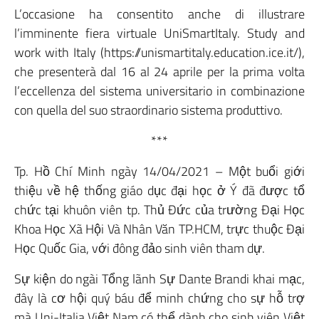
L’occasione ha consentito anche di illustrare
l’imminente fiera virtuale UniSmartItaly. Study and
work with Italy (https://unismartitaly.education.ice.it/),
che presenterà dal 16 al 24 aprile per la prima volta
l’eccellenza del sistema universitario in combinazione
con quella del suo straordinario sistema produttivo.
***
Tp. Hồ Chí Minh ngày 14/04/2021 – Một buổi giới
thiệu về hệ thống giáo dục đại học ở Ý đã được tổ
chức tại khuôn viên tp. Thủ Đức của trường Đại Học
Khoa Học Xã Hội Và Nhân Văn TP.HCM, trực thuộc Đại
Học Quốc Gia, với đông đảo sinh viên tham dự.
Sự kiện do ngài Tổng lãnh Sự Dante Brandi khai mạc,
đây là cơ hội quý báu để minh chứng cho sự hỗ trợ
mà Uni-Italia Việt Nam có thể dành cho sinh viên Việt