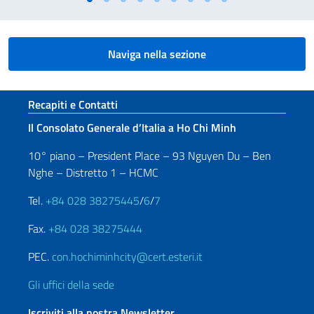
Naviga nella sezione
Sezione footer
Recapiti e Contatti
Il Consolato Generale d’Italia a Ho Chi Minh
10° piano – President Place – 93 Nguyen Du – Ben
Nghe – Distretto 1 – HCMC
Tel.
+84 028 38275445
/
6
/
7
Fax.
+84 028 38275444
PEC.
con.hochiminhcity@cert.esteri.it
Gli uffici della sede
Iscriviti alla nostra Newsletter