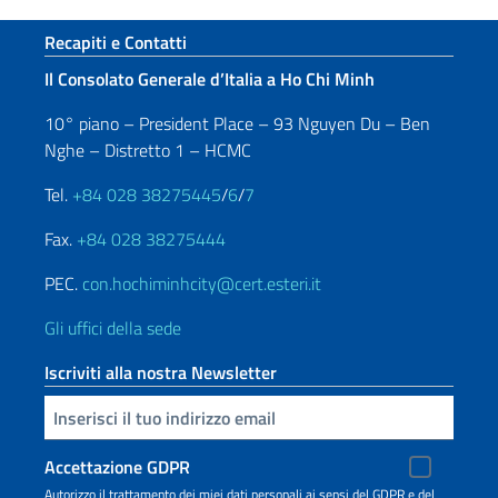
Sezione footer
Recapiti e Contatti
Il Consolato Generale d’Italia a Ho Chi Minh
10° piano – President Place – 93 Nguyen Du – Ben
Nghe – Distretto 1 – HCMC
Tel.
+84 028 38275445
/
6
/
7
Fax.
+84 028 38275444
PEC.
con.hochiminhcity@cert.esteri.it
Gli uffici della sede
Iscriviti alla nostra Newsletter
Inserisci la tua email
Accettazione GDPR
Autorizzo il trattamento dei miei dati personali ai sensi del GDPR e del