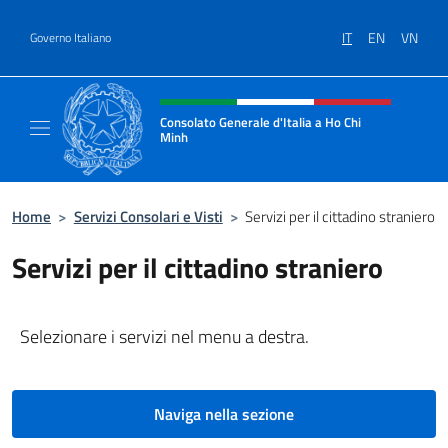
Salta al contenuto
IT
EN
VN
Governo Italiano
Intestazione sito, social e menù
Consolato Generale d'Italia a Ho Chi
Minh
Sito Ufficiale del Consolato Generale d'Ital
Home
>
Servizi Consolari e Visti
>
Servizi per il cittadino straniero
Servizi per il cittadino straniero
Selezionare i servizi nel menu a destra.
Naviga nella sezione