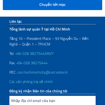
Chuyển tới mục
Sezione footer
Liên lạc
Tổng lãnh sự quán Ý tại Hồ Chí Minh
Tầng 10 – President Place – 93 Nguyễn Du – Bến
Nghé – Quận 1 – TP.HCM
Tel.
+84 028 38275445
/
6
/
7
Fax.
+84 028 38275444
PEC.
con.hochiminhcity@cert.esteri.it
Các văn phòng trụ sở chính
Đăng ký nhận Bản tin của chúng tôi
Nhập địa chỉ email của bạn