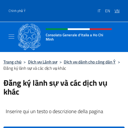
Chuyến đến nội dung
IT
EN
VN
Chính phủ Ý
Header, social and menu of site
Consolato Generale d'Italia a Ho Chi
Minh
Sito Ufficiale del Consolato Generale d'Ital
Trang chủ
>
Dịch vụ Lãnh sự
>
Dịch vụ dành cho công dân Ý
>
Đăng ký lãnh sự và các dịch vụ khác
Đăng ký lãnh sự và các dịch vụ
khác
Inserire qui un testo o descrizione della pagina