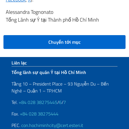
Alessandra Tognonato
Tổng Lãnh sự Ý tại Thành phố Hồ Chí Minh
Chuyển tới mục
Sezione footer
Liên lạc
Tổng lãnh sự quán Ý tại Hồ Chí Minh
Tầng 10 – President Place – 93 Nguyễn Du – Bến
Nghé – Quận 1 – TP.HCM
Tel.
+84 028 38275445
/
6
/
7
Fax.
+84 028 38275444
PEC.
con.hochiminhcity@cert.esteri.it