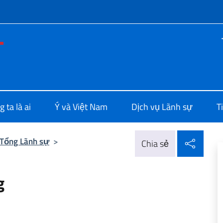
f site
le d'Italia a Ho Chi Minh
 ta là ai
Ý và Việt Nam
Dịch vụ Lãnh sự
T
Chia 
Tổng Lãnh sự
>
Chia sẻ
g