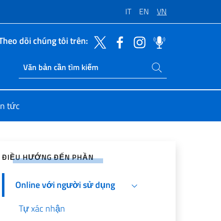
IT
EN
VN
Theo dõi chúng tôi trên:
Tìm kiếm trang web
Ricerca sito live
in tức
sẻ lên Mạng Xã hội
ĐIỀU HƯỚNG ĐẾN PHẦN
Online với người sử dụng
Tự xác nhận