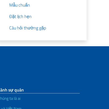
Mẫu chuẩn
Đặt lịch hẹn
Câu hỏi thường gặp
Lãnh sự quán
húng ta là ai
 và Việt Nam