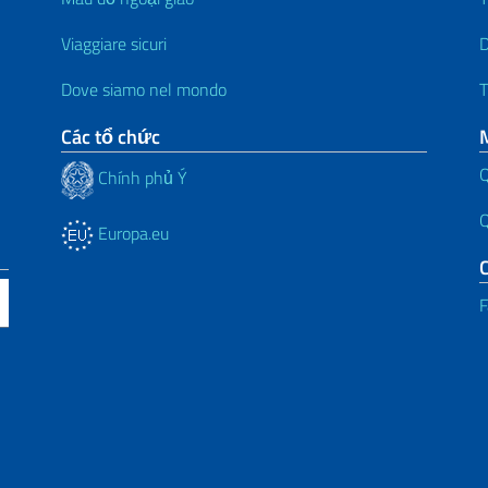
Viaggiare sicuri
D
Dove siamo nel mondo
T
Các tổ chức
Q
Chính phủ Ý
Q
Europa.eu
F