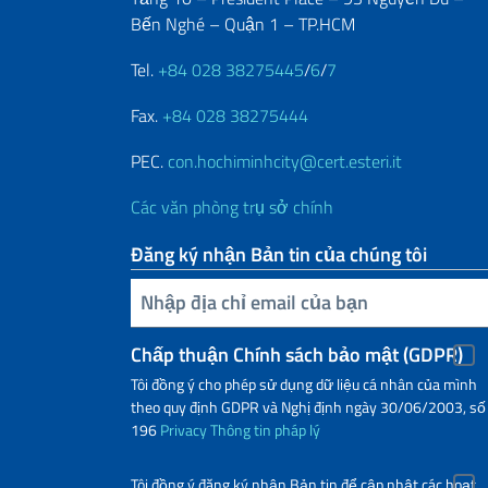
Bến Nghé – Quận 1 – TP.HCM
Tel.
+84 028 38275445
/
6
/
7
Fax.
+84 028 38275444
PEC.
con.hochiminhcity@cert.esteri.it
Các văn phòng trụ sở chính
Đăng ký nhận Bản tin của chúng tôi
Nhập địa chỉ email của bạn
Chấp thuận Chính sách bảo mật (GDPR)
Tôi đồng ý cho phép sử dụng dữ liệu cá nhân của mình
theo quy định GDPR và Nghị định ngày 30/06/2003, số
196
Privacy
Thông tin pháp lý
Tôi đồng ý đăng ký nhận Bản tin để cập nhật các hoạt