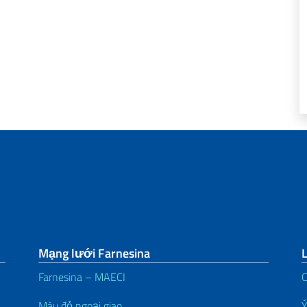
Mạng lưới Farnesina
Farnesina – MAECI
C
Màu đỏ ngoại giao
Ý