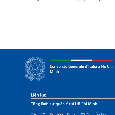
Consolato Generale d'Italia a Ho Chi
Minh
Sezione footer
Liên lạc
Tổng lãnh sự quán Ý tại Hồ Chí Minh
Tầng 10 – President Place – 93 Nguyễn Du –