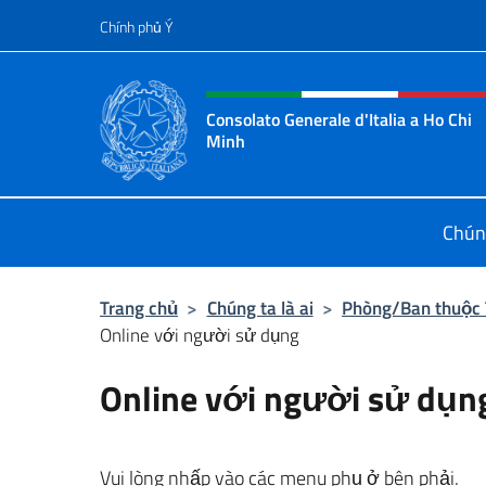
Chuyến đến nội dung
Chính phủ Ý
Header, social and menu o
Consolato Generale d'Italia a Ho Chi
Minh
Sito Ufficiale del Consolato Genera
Chúng
Trang chủ
>
Chúng ta là ai
>
Phòng/Ban thuộc 
Online với người sử dụng
Online với người sử dụn
Vui lòng nhấp vào các menu phụ ở bên phải.