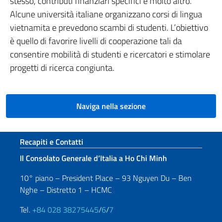
stesso, contributi finanziari specifici e molto altro.
Alcune università italiane organizzano corsi di lingua
vietnamita e prevedono scambi di studenti. L’obiettivo
è quello di favorire livelli di cooperazione tali da
consentire mobilità di studenti e ricercatori e stimolare
progetti di ricerca congiunta.
Naviga nella sezione
Sezione footer
Recapiti e Contatti
Il Consolato Generale d’Italia a Ho Chi Minh
10° piano – President Place – 93 Nguyen Du – Ben
Nghe – Distretto 1 – HCMC
Tel.
+84 028 38275445
/
6
/
7