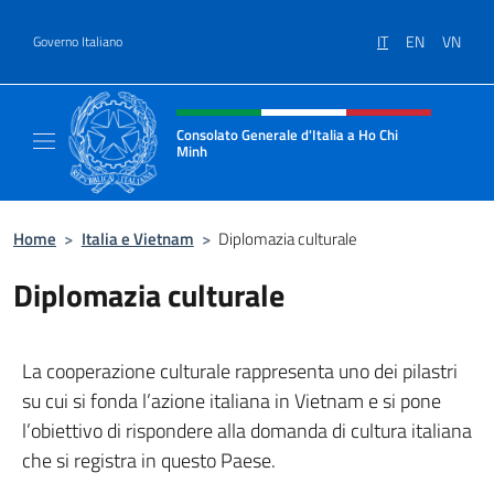
Salta al contenuto
IT
EN
VN
Governo Italiano
Intestazione sito, social e menù
Consolato Generale d'Italia a Ho Chi
Minh
Sito Ufficiale del Consolato Generale d'Ital
Home
>
Italia e Vietnam
>
Diplomazia culturale
Diplomazia culturale
La cooperazione culturale rappresenta uno dei pilastri
su cui si fonda l’azione italiana in Vietnam e si pone
l’obiettivo di rispondere alla domanda di cultura italiana
che si registra in questo Paese.